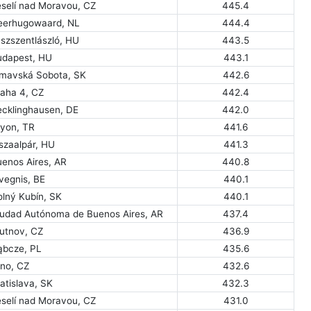
eselí nad Moravou, CZ
445.4
eerhugowaard, NL
444.4
szszentlászló, HU
443.5
udapest, HU
443.1
imavská Sobota, SK
442.6
raha 4, CZ
442.4
ecklinghausen, DE
442.0
fyon, TR
441.6
szaalpár, HU
441.3
uenos Aires, AR
440.8
vegnis, BE
440.1
olný Kubín, SK
440.1
iudad Autónoma de Buenos Aires, AR
437.4
rutnov, CZ
436.9
ąbcze, PL
435.6
rno, CZ
432.6
atislava, SK
432.3
eselí nad Moravou, CZ
431.0