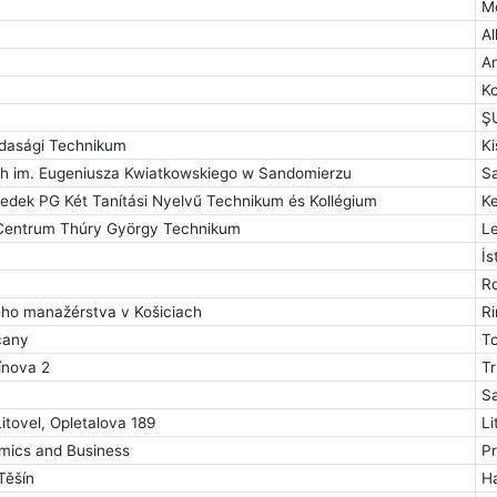
M
Al
A
K
Ş
zdasági Technikum
K
h im. Eugeniusza Kwiatkowskiego w Sandomierzu
S
edek PG Két Tanítási Nyelvű Technikum és Kollégium
K
 Centrum Thúry György Technikum
L
İs
R
ho manažérstva v Košiciach
R
čany
T
ínova 2
T
S
tovel, Opletalova 189
Li
omics and Business
P
Těšín
H