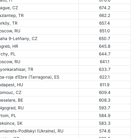
rague, CZ
674.2
aziantep, TR
662.2
arköy, TR
657.4
oscow, RU
651.0
raha 9-Letňany, CZ
650.7
agreb, HR
645.8
ychy, PL
644.7
oscow, RU
641.1
yonkarahisar, TR
633.7
ba-roja d'Ebre (Tarragona), ES
622.1
udapest, HU
611.9
lomouc, CZ
609.4
oeselare, BE
608.3
olgograd, RU
593.7
ytom, PL
584.9
eksince, SK
583.3
mianets-Podilskyi (Ukraine), RU
574.6