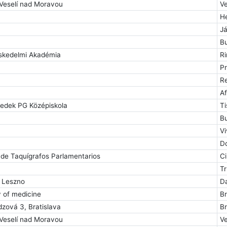
Veselí nad Moravou
V
H
Já
B
skedelmi Akadémia
R
P
R
A
nedek PG Középiskola
Ti
B
Vi
D
 de Taquígrafos Parlamentarios
C
T
e Leszno
D
y of medicine
B
ová 3, Bratislava
Br
Veselí nad Moravou
V