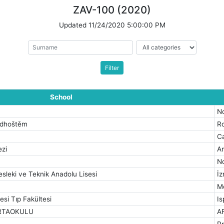
ZAV-100 (2020)
Updated
11/24/2020 5:00:00 PM
School
N
adhoštěm
R
C
ezi
A
No
leki ve Teknik Anadolu Lisesi
İz
M
si Tıp Fakültesi
Is
RTAOKULU
A
Pr