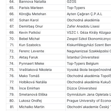
64.
Bannova Nataliia
GZOS
65.
Parisis Marleen
Top-Typers
66.
Köroğlu Metehan
Ayten Çağıran Ç.P.A.L
67.
Sohan Karol
Obchodná akadémia
67.
Demirbaş Onur
Zafer Anadolu Lisesi
69.
Kevin Patkósi
VSZC I. Géza Király Közga
70.
Bebel Michał
Zespol Szkol Ekonomicznyc
71.
Kun Szabolcs
Kiskunfélegyházi Szent Ben
72.
Ferenc Levente
Nagykanizsai Szakképzési
73.
Aktaş Faruk
İstanbul Üniversitesi
74.
Pynnaert Mieke
Top-Typers Belgium
75.
Vraštiaková Nikoleta
Vysoká škola bezpečnostné
76.
Mako Tomáš
Obchodná akadémia Topoľ
77.
Holbíková Natália
Obchodná akadémia Kukuč
78.
İnce Emirhan
Düzce Üniversitesi
79.
Smetanová Eliška
Gymnázium Jana Opletala Li
80.
Lukosz Ondřej
Prague University of Econ
81.
Michalko Martin
Obchodní akademie Český 