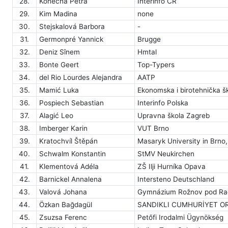
28.
Konečná Petra
Interinfo ČR
29.
Kim Madina
none
30.
Stejskalová Barbora
-
31.
Germonpré Yannick
Brugge
32.
Deniz Sînem
Hmtal
33.
Bonte Geert
Top-Typers
34.
del Rio Lourdes Alejandra
AATP
35.
Mamić Luka
Ekonomska i birotehnička š
36.
Pospiech Sebastian
Interinfo Polska
37.
Alagić Leo
Upravna škola Zagreb
38.
Imberger Karin
VUT Brno
39.
Kratochvíl Štěpán
Masaryk University in Brno,
40.
Schwalm Konstantin
StMV Neukirchen
41.
Klementová Adéla
ZŠ Ilji Hurníka Opava
42.
Barnickel Annalena
Intersteno Deutschland
43.
Valová Johana
Gymnázium Rožnov pod R
44.
Özkan Bağdagül
SANDIKLI CUMHURİYET O
45.
Zsuzsa Ferenc
Petőfi Irodalmi Ügynökség