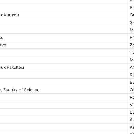
P
faz Kurumu
G
Ş
M
o.
P
štvo
Z
T
M
kuk Fakültesi
Af
Ri
B
, Faculty of Science
O
R
V
B
Al
Ka