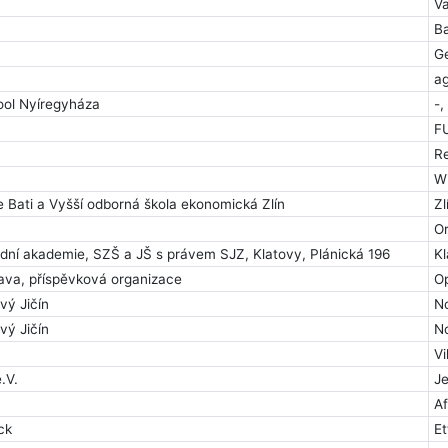
Va
B
G
a
ool Nyíregyháza
-
F
R
W
Bati a Vyšší odborná škola ekonomická Zlín
Zl
O
dní akademie, SZŠ a JŠ s právem SJZ, Klatovy, Plánická 196
Kl
va, příspěvková organizace
O
vý Jičín
No
vý Jičín
No
Vi
.V.
J
Af
ck
Et