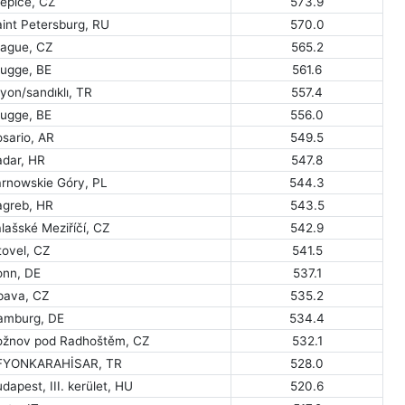
řepice, CZ
573.9
int Petersburg, RU
570.0
rague, CZ
565.2
rugge, BE
561.6
yon/sandıklı, TR
557.4
rugge, BE
556.0
sario, AR
549.5
adar, HR
547.8
arnowskie Góry, PL
544.3
agreb, HR
543.5
lašské Meziříčí, CZ
542.9
tovel, CZ
541.5
onn, DE
537.1
pava, CZ
535.2
amburg, DE
534.4
ožnov pod Radhoštěm, CZ
532.1
FYONKARAHİSAR, TR
528.0
dapest, III. kerület, HU
520.6