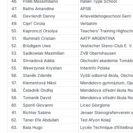
46.
Polilli Massimiliano
Italian Type School
47.
Raths Amandine
APSB
48.
Devriendt Danny
Arteveldehogeschool Gent
49.
Cipri' Cinzia
Verbatim
50.
Kapronczi Orsolya
Teachers' Training Highsch
51.
Illuminati Cristian
AATP ARGENTINA
52.
Brüdigam Uwe
Vestischer Steno-Club E. V.
53.
Sadkowiak Maximilian
ZVB Obertshausen
54.
Strnadová Adéla
Obchodní akademie Tomáše 
55.
Wawrzynek Krystian
Interinfo Polska
56.
Staněk Zdeněk
Vyšší odborná škola, Obcho
57.
Klementová Nikol
Mendelovo gymnázium, Opa
58.
Čeladník Ondřej
Mendelova střední škola No
59.
Tomaník David
Mendelova střední škola No
60.
Sponti Giovanni
Liceo Giorgione
61.
Richter Sabine
Jenaer Stenografenverein e
62.
Taner Efe Abdullah
Ted Afyon Koleji
63.
Baía Hugo
Lycée Technique d’Ettelbru