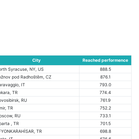
City
Reached performence
orth Syracuse, NY, US
888.5
ožnov pod Radhoštěm, CZ
876.1
aravaggio, IT
793.0
nkara, TR
774.4
vosibirsk, RU
761.9
mir, TR
752.2
oscow, RU
733.1
parta , TR
701.5
FYONKARAHİSAR, TR
698.8
ato, IT
676.6