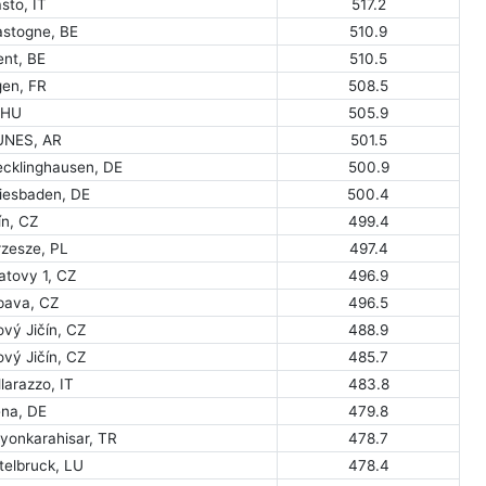
sto, IT
517.2
astogne, BE
510.9
ent, BE
510.5
gen, FR
508.5
, HU
505.9
UNES, AR
501.5
ecklinghausen, DE
500.9
iesbaden, DE
500.4
ín, CZ
499.4
rzesze, PL
497.4
atovy 1, CZ
496.9
pava, CZ
496.5
vý Jičín, CZ
488.9
vý Jičín, CZ
485.7
llarazzo, IT
483.8
ena, DE
479.8
yonkarahisar, TR
478.7
telbruck, LU
478.4