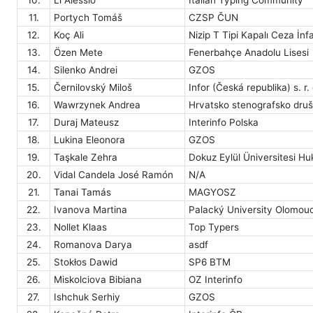
11.
Portych Tomáš
CZSP ČUN
12.
Koç Ali
Nizip T Tipi Kapalı Ceza İn
13.
Özen Mete
Fenerbahçe Anadolu Lisesi
14.
Silenko Andrei
GZOS
15.
Černilovský Miloš
Infor (Česká republika) s. r. 
16.
Wawrzynek Andrea
Hrvatsko stenografsko dru
17.
Duraj Mateusz
Interinfo Polska
18.
Lukina Eleonora
GZOS
19.
Taşkale Zehra
Dokuz Eylül Üniversitesi Hu
20.
Vidal Candela José Ramón
N/A
21.
Tanai Tamás
MAGYOSZ
22.
Ivanova Martina
Palacký University Olomouc
23.
Nollet Klaas
Top Typers
24.
Romanova Darya
asdf
25.
Stokłos Dawid
SP6 BTM
26.
Miskolciova Bibiana
OZ Interinfo
27.
Ishchuk Serhiy
GZOS