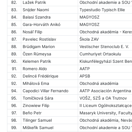
82.
Lažek Patrik
Obchodní akademie a SOU 
83.
Snijder Naomi
Typestudio Typisch Ellie
84.
Balasi Szandra
MAGYOSZ
85.
Gara-Horváth Anikó
MAGYOSZ
86.
Nosáľ Filip
Obchodná akadémia - Kere
87.
Pavelec Rostislav
Škola ZAV
88.
Brüdigam Marion
Vestischer Stenoclub E. V.
89.
Özen Rümeysa
Cumhuriyet Ortaokulu
90.
Kelemen Patrik
Kiskunfélegyházi Szent Be
91.
Romero Aldo
AATP
92.
Delincé Frédérique
APSB
92.
Mihálová Ema
Obchodná akadémia
94.
Capodici Villar Fernando
AATP Asociación Argentina
95.
Tomíčková Sára
VOŠZ, SZŠ a OA Trutnov
96.
Zinowiew Filip
II Liceum Ogólnokształcąc
97.
Beňo Petr
Masaryk University, Facult
98.
Tilinger Samuel
Obchodná akadémia, Nevädz
99.
Miškeřík Samuel
Obchodní akademie a SOU 