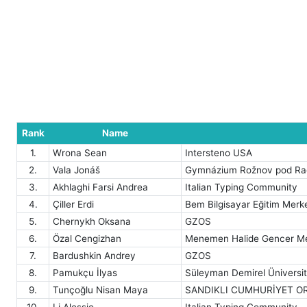
Rank
Name
1.
Wrona Sean
Intersteno USA
2.
Vala Jonáš
Gymnázium Rožnov pod R
3.
Akhlaghi Farsi Andrea
Italian Typing Community
4.
Çiller Erdi
Bem Bilgisayar Eğitim Merk
5.
Chernykh Oksana
GZOS
6.
Özal Cengizhan
Menemen Halide Gencer Mes
7.
Bardushkin Andrey
GZOS
8.
Pamukçu İlyas
Süleyman Demirel Üniversite
9.
Tunçoğlu Nisan Maya
SANDIKLI CUMHURİYET O
10.
Li Alessio
Italian Typing Community