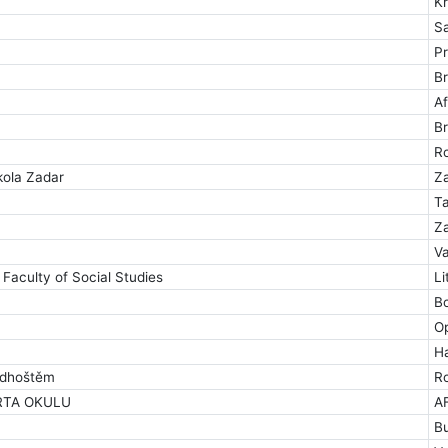
K
Sa
P
B
Af
B
Ro
kola Zadar
Z
T
Z
Va
 Faculty of Social Studies
Li
B
O
H
adhoštěm
R
RTA OKULU
A
Bu