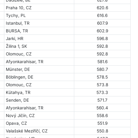
Praha 10, CZ
620.6
Tychy, PL
616.6
Istanbul, TR
607.9
BURSA, TR
602.9
Jarki, HR
596.8
Žilina 1, SK
592.8
Olomouc, CZ
592.8
Afyonkarahisar, TR
581.6
Münster, DE
580.7
Böblingen, DE
578.5
Olomouc, CZ
573.8
Kütahya, TR
573.3
Senden, DE
571.7
Afyonkarahisar, TR
560.4
Nový Jičín, CZ
558.6
Opava, CZ
551.9
Valašské Meziříčí, CZ
550.8