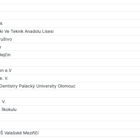
rk
ki Ve Teknik Anadolu Lisesi
ruštvo
e
ejčín
en e.V
. V.
 Dentistry Palacký University Olomouc
 V.
İlkokulu
 Valašské Meziříčí