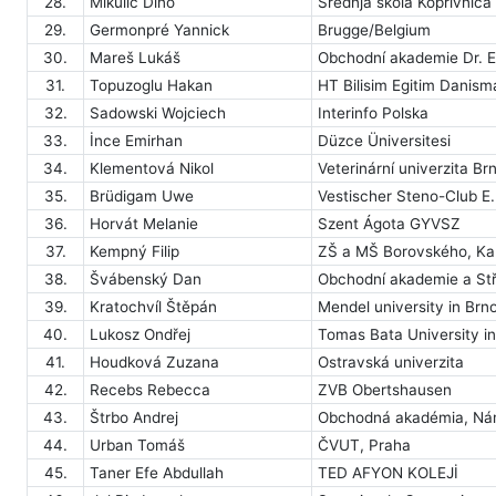
28.
Mikulić Dino
Srednja škola Koprivnica
29.
Germonpré Yannick
Brugge/Belgium
30.
Mareš Lukáš
Obchodní akademie Dr. 
31.
Topuzoglu Hakan
HT Bilisim Egitim Danism
32.
Sadowski Wojciech
Interinfo Polska
33.
İnce Emirhan
Düzce Üniversitesi
34.
Klementová Nikol
Veterinární univerzita Br
35.
Brüdigam Uwe
Vestischer Steno-Club E.
36.
Horvát Melanie
Szent Ágota GYVSZ
37.
Kempný Filip
ZŠ a MŠ Borovského, Ka
38.
Švábenský Dan
Obchodní akademie a Stř
39.
Kratochvíl Štěpán
Mendel university in Br
40.
Lukosz Ondřej
Tomas Bata University in
41.
Houdková Zuzana
Ostravská univerzita
42.
Recebs Rebecca
ZVB Obertshausen
43.
Štrbo Andrej
Obchodná akadémia, Nám
44.
Urban Tomáš
ČVUT, Praha
45.
Taner Efe Abdullah
TED AFYON KOLEJİ