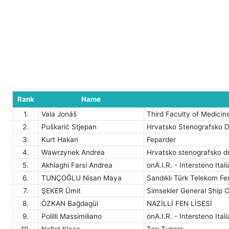
Rank
Name
1.
Vala Jonáš
Third Faculty of Medicin
2.
Puškarić Stjepan
Hrvatsko Stenografsko 
3.
Kurt Hakan
Feparder
4.
Wawrzynek Andrea
Hrvatsko stenografsko d
5.
Akhlaghi Farsi Andrea
onA.I.R. - Intersteno Itali
6.
TUNÇOĞLU Nisan Maya
Sandıklı Türk Telekom Fe
7.
ŞEKER Ümit
Simsekler General Ship C
8.
ÖZKAN Bağdagül
NAZİLLİ FEN LİSESİ
9.
Polilli Massimiliano
onA.I.R. - Intersteno Itali
10.
Nollet Klaas
Top Typers