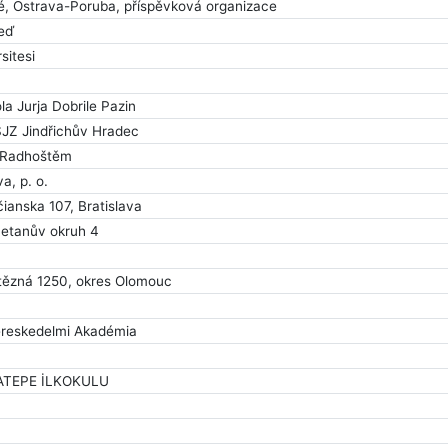
, Ostrava-Poruba, příspěvková organizace
eď
sitesi
la Jurja Dobrile Pazin
JZ Jindřichův Hradec
 Radhoštěm
a, p. o.
anska 107, Bratislava
metanův okruh 4
Vítězná 1250, okres Olomouc
reskedelmi Akadémia
TEPE İLKOKULU