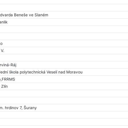
Edvarda Beneše ve Slaném
anlik
no
 V.
rviná-Ráj
ední škola polytechnická Veselí nad Moravou
no,FRRMS
 Zlín
. hrdinov 7, Šurany