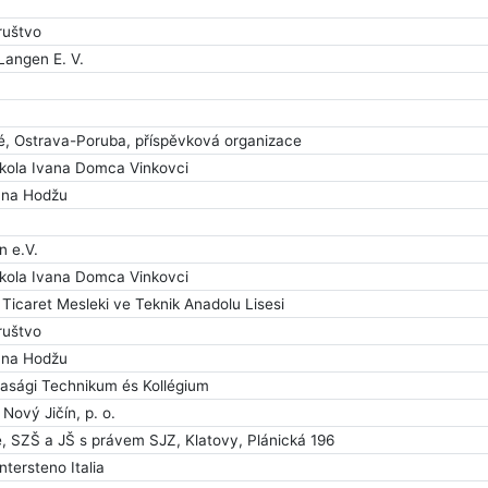
ruštvo
Langen E. V.
, Ostrava-Poruba, příspěvková organizace
kola Ivana Domca Vinkovci
ana Hodžu
n e.V.
kola Ivana Domca Vinkovci
icaret Mesleki ve Teknik Anadolu Lisesi
ruštvo
ana Hodžu
asági Technikum és Kollégium
Nový Jičín, p. o.
 SZŠ a JŠ s právem SJZ, Klatovy, Plánická 196
ntersteno Italia