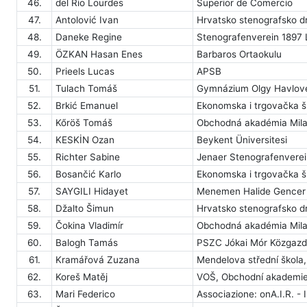
46.
del Rio Lourdes
Superior de Comercio
47.
Antolović Ivan
Hrvatsko stenografsko d
48.
Daneke Regine
Stenografenverein 1897 
49.
ÖZKAN Hasan Enes
Barbaros Ortaokulu
50.
Prieels Lucas
APSB
51.
Tulach Tomáš
Gymnázium Olgy Havlové
52.
Brkić Emanuel
Ekonomska i trgovačka š
53.
Kőröš Tomáš
Obchodná akadémia Mil
54.
KESKİN Ozan
Beykent Üniversitesi
55.
Richter Sabine
Jenaer Stenografenverei
56.
Bosančić Karlo
Ekonomska i trgovačka š
57.
SAYGILI Hidayet
Menemen Halide Gencer T
58.
Džalto Šimun
Hrvatsko stenografsko d
59.
Čokina Vladimír
Obchodná akadémia Mil
60.
Balogh Tamás
PSZC Jókai Mór Közgazd
61.
Kramářová Zuzana
Mendelova střední škola, 
62.
Koreš Matěj
VOŠ, Obchodní akademie,
63.
Mari Federico
Associazione: onA.I.R. - I