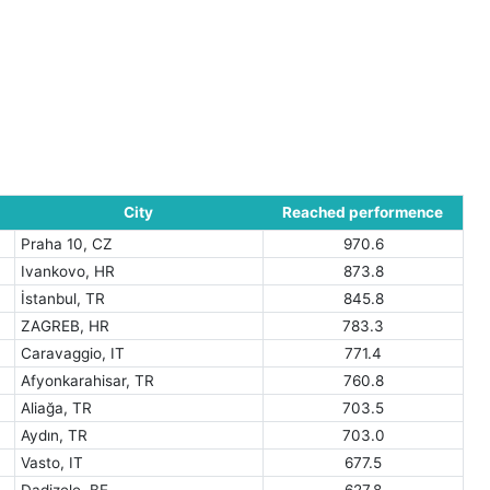
City
Reached performence
Praha 10, CZ
970.6
Ivankovo, HR
873.8
İstanbul, TR
845.8
ZAGREB, HR
783.3
Caravaggio, IT
771.4
Afyonkarahisar, TR
760.8
Aliağa, TR
703.5
Aydın, TR
703.0
Vasto, IT
677.5
Dadizele, BE
627.8