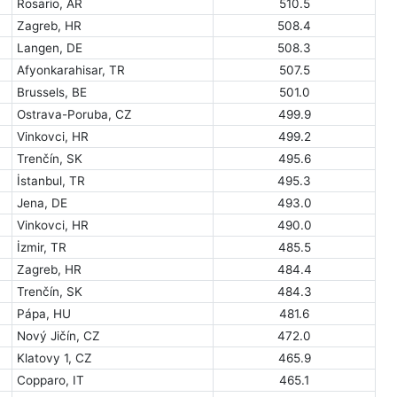
Rosario, AR
510.5
Zagreb, HR
508.4
Langen, DE
508.3
Afyonkarahisar, TR
507.5
Brussels, BE
501.0
Ostrava-Poruba, CZ
499.9
Vinkovci, HR
499.2
Trenčín, SK
495.6
İstanbul, TR
495.3
Jena, DE
493.0
Vinkovci, HR
490.0
İzmir, TR
485.5
Zagreb, HR
484.4
Trenčín, SK
484.3
Pápa, HU
481.6
Nový Jičín, CZ
472.0
Klatovy 1, CZ
465.9
Copparo, IT
465.1