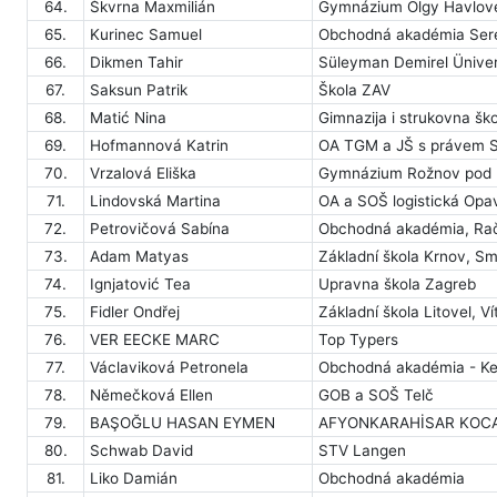
64.
Škvrna Maxmilián
Gymnázium Olgy Havlové
65.
Kurinec Samuel
Obchodná akadémia Ser
66.
Dikmen Tahir
Süleyman Demirel Üniver
67.
Saksun Patrik
Škola ZAV
68.
Matić Nina
Gimnazija i strukovna ško
69.
Hofmannová Katrin
OA TGM a JŠ s právem S
70.
Vrzalová Eliška
Gymnázium Rožnov pod
71.
Lindovská Martina
OA a SOŠ logistická Opav
72.
Petrovičová Sabína
Obchodná akadémia, Rači
73.
Adam Matyas
Základní škola Krnov, S
74.
Ignjatović Tea
Upravna škola Zagreb
75.
Fidler Ondřej
Základní škola Litovel, 
76.
VER EECKE MARC
Top Typers
77.
Václaviková Petronela
Obchodná akadémia - Ke
78.
Němečková Ellen
GOB a SOŠ Telč
79.
BAŞOĞLU HASAN EYMEN
AFYONKARAHİSAR KOCA
80.
Schwab David
STV Langen
81.
Liko Damián
Obchodná akadémia