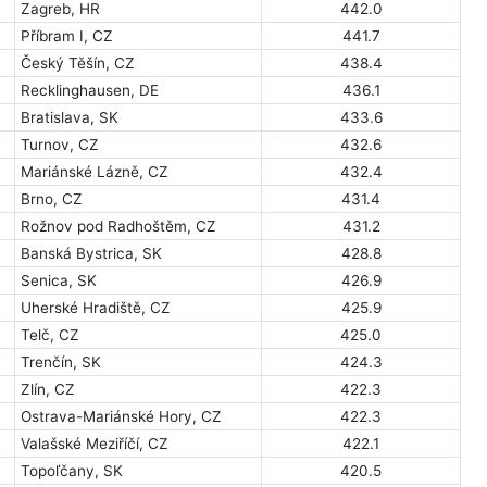
Zagreb, HR
442.0
Příbram I, CZ
441.7
Český Těšín, CZ
438.4
Recklinghausen, DE
436.1
Bratislava, SK
433.6
Turnov, CZ
432.6
Mariánské Lázně, CZ
432.4
Brno, CZ
431.4
Rožnov pod Radhoštěm, CZ
431.2
Banská Bystrica, SK
428.8
Senica, SK
426.9
Uherské Hradiště, CZ
425.9
Telč, CZ
425.0
Trenčín, SK
424.3
Zlín, CZ
422.3
Ostrava-Mariánské Hory, CZ
422.3
Valašské Meziříčí, CZ
422.1
Topoľčany, SK
420.5