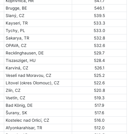
Koprivnica, HR
547.7
Brugge, BE
546.1
Slaný, CZ
539.5
Kayseri, TR
533.3
Tychy, PL
533.0
Sakarya, TR
532.8
OPAVA, CZ
532.6
Recklinghausen, DE
529.7
Tiszasziget, HU
528.4
Karviná, CZ
526.1
Veselí nad Moravou, CZ
525.2
Litovel (okres Olomouc), CZ
522.6
Zlín, CZ
520.8
Vsetín, CZ
519.3
Bad König, DE
517.9
Šurany, SK
517.6
Kostelec nad Orlicí, CZ
516.0
Afyonkarahisar, TR
512.0