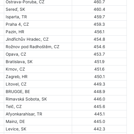
Ostrava-Poruba, CZ
460.7
Sereď, SK
460.4
Isparta, TR
459.7
Praha 4, CZ
459.3
Pazin, HR
456.1
Jindřichův Hradec, CZ
454.8
Rožnov pod Radhoštěm, CZ
454.6
Opava, CZ
453.7
Bratislava, SK
451.9
Krnov, CZ
451.6
Zagreb, HR
450.1
Litovel, CZ
449.3
BRUGGE, BE
448.9
Rimavská Sobota, SK
446.0
Telč, CZ
445.6
Afyonkarahisar, TR
445.1
Mainz, DE
445.0
Levice, SK
442.3