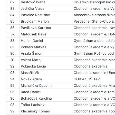
82.
Restović Ivana
Hrvatsko stenografsko d
83.
Jedlička Vladan
Obchodní akademie a Vyš
84.
Pavelec Rostislav
Albrechtova střední škola
85.
Brüdigam Marion
Vestischer Steno-Club E.
86.
Pavlíková Karolína
Obchodná akadémia, Nev
87.
Matoušek Pavel
Obchodní akademie, Hote
88.
Horich Daniel
Gymnázium a obchodní a
89.
Pokreis Matyas
Obchodní akademie a vyš
90.
Vrzala Šimon
Gymnázium Rožnov pod
91.
Valent Matej
Obchodná akadémia Mare
92.
Pobjecká Lucia
Obchodná akadémia
93.
Masařík Vít
Obchodní akademie Uher
94.
Novák Adam
GOB a SOŠ Telč
95.
Michalička Ľubomír
Obchodná akadémia Mil
96.
Rada Daniel
Obchodní akademie Tomáš
96.
Boháčová Karolína
Obchodní akademie a VO
98.
Trčka Ladislav
Obchodní akademie a VOŠ
99.
Klačanský Tomáš
Obchodná akadémia Top