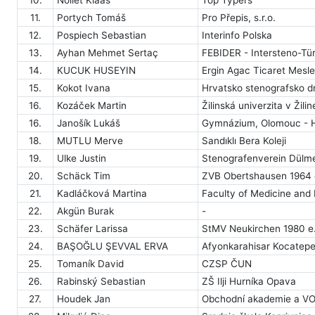
11.
Portych Tomáš
Pro Přepis, s.r.o.
12.
Pospiech Sebastian
Interinfo Polska
13.
Ayhan Mehmet Sertaç
FEBIDER - Intersteno-Tü
14.
KUCUK HUSEYIN
Ergin Agac Ticaret Mesle
15.
Kokot Ivana
Hrvatsko stenografsko d
16.
Kozáček Martin
Žilinská univerzita v Žilin
16.
Janošík Lukáš
Gymnázium, Olomouc - H
18.
MUTLU Merve
Sandıklı Bera Koleji
19.
Ulke Justin
Stenografenverein Dülm
20.
Schäck Tim
ZVB Obertshausen 1964 e
21.
Kadláčková Martina
Faculty of Medicine and
22.
Akgün Burak
-
23.
Schäfer Larissa
StMV Neukirchen 1980 e.
24.
BAŞOĞLU ŞEVVAL ERVA
Afyonkarahisar Kocatepe 
25.
Tomaník David
CZSP ČUN
26.
Rabinský Sebastian
ZŠ Ilji Hurníka Opava
27.
Houdek Jan
Obchodní akademie a VOŠ