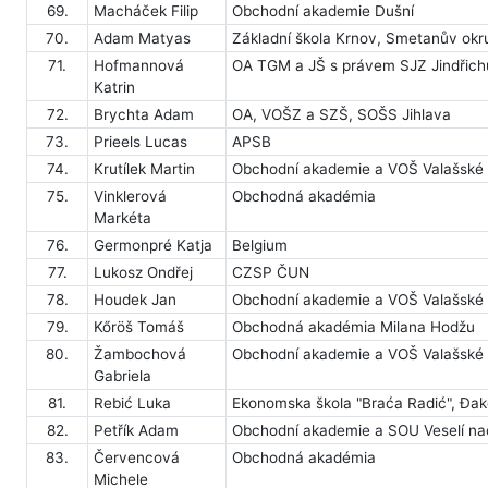
69.
Macháček Filip
Obchodní akademie Dušní
70.
Adam Matyas
Základní škola Krnov, Smetanův okr
71.
Hofmannová
OA TGM a JŠ s právem SJZ Jindřic
Katrin
72.
Brychta Adam
OA, VOŠZ a SZŠ, SOŠS Jihlava
73.
Prieels Lucas
APSB
74.
Krutílek Martin
Obchodní akademie a VOŠ Valašské 
75.
Vinklerová
Obchodná akadémia
Markéta
76.
Germonpré Katja
Belgium
77.
Lukosz Ondřej
CZSP ČUN
78.
Houdek Jan
Obchodní akademie a VOŠ Valašské 
79.
Kőröš Tomáš
Obchodná akadémia Milana Hodžu
80.
Žambochová
Obchodní akademie a VOŠ Valašské 
Gabriela
81.
Rebić Luka
Ekonomska škola "Braća Radić", Đa
82.
Petřík Adam
Obchodní akademie a SOU Veselí n
83.
Červencová
Obchodná akadémia
Michele