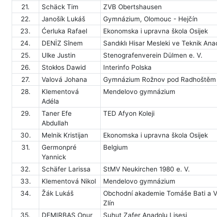
21.
Schäck Tim
ZVB Obertshausen
22.
Janošík Lukáš
Gymnázium, Olomouc - Hejčín
23.
Ćerluka Rafael
Ekonomska i upravna škola Osijek
24.
DENİZ Sînem
Sandıklı Hisar Mesleki ve Teknik Ana
25.
Ulke Justin
Stenografenverein Dülmen e. V.
26.
Stokłos Dawid
Interinfo Polska
27.
Valová Johana
Gymnázium Rožnov pod Radhoštěm
28.
Klementová
Mendelovo gymnázium
Adéla
29.
Taner Efe
TED Afyon Koleji
Abdullah
30.
Melnik Kristijan
Ekonomska i upravna škola Osijek
31.
Germonpré
Belgium
Yannick
32.
Schäfer Larissa
StMV Neukirchen 1980 e. V.
33.
Klementová Nikol
Mendelovo gymnázium
34.
Žák Lukáš
Obchodní akademie Tomáše Bati a V
Zlín
35.
DEMIRBAŞ Onur
Şuhut Zafer Anadolu Lisesi