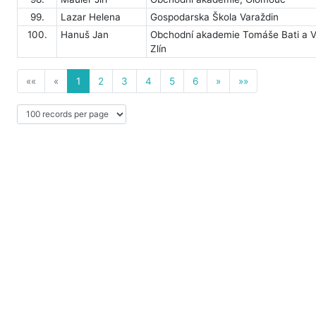
99.
Lazar Helena
Gospodarska Škola Varaždin
100.
Hanuš Jan
Obchodní akademie Tomáše Bati a V
Zlín
««
«
1
2
3
4
5
6
»
»»