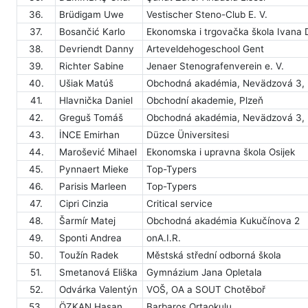
36.
Brüdigam Uwe
Vestischer Steno-Club E. V.
37.
Bosančić Karlo
Ekonomska i trgovačka škola Ivana
38.
Devriendt Danny
Arteveldehogeschool Gent
39.
Richter Sabine
Jenaer Stenografenverein e. V.
40.
Ušiak Matúš
Obchodná akadémia, Nevädzová 3, B
41.
Hlavnička Daniel
Obchodní akademie, Plzeň
42.
Greguš Tomáš
Obchodná akadémia, Nevädzová 3, B
43.
İNCE Emirhan
Düzce Üniversitesi
44.
Marošević Mihael
Ekonomska i upravna škola Osijek
45.
Pynnaert Mieke
Top-Typers
46.
Parisis Marleen
Top-Typers
47.
Cipri Cinzia
Critical service
48.
Šarmír Matej
Obchodná akadémia Kukučínova 2
49.
Sponti Andrea
onA.I.R.
50.
Toužín Radek
Městská střední odborná škola
51.
Smetanová Eliška
Gymnázium Jana Opletala
52.
Odvárka Valentýn
VOŠ, OA a SOUT Chotěboř
53.
ÖZKAN Hasan
Barbaros Ortaokulu