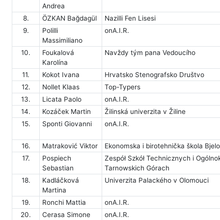
Andrea
8.
ÖZKAN Bağdagül
Nazilli Fen Lisesi
9.
Polilli
onA.I.R.
Massimiliano
10.
Foukalová
Navždy tým pana Vedoucího
Karolína
11.
Kokot Ivana
Hrvatsko Stenografsko Društvo
12.
Nollet Klaas
Top-Typers
13.
Licata Paolo
onA.I.R.
14.
Kozáček Martin
Žilinská univerzita v Žiline
15.
Sponti Giovanni
onA.I.R.
16.
Matraković Viktor
Ekonomska i birotehnička škola Bjel
17.
Pospiech
Zespół Szkół Technicznych i Ogólno
Sebastian
Tarnowskich Górach
18.
Kadláčková
Univerzita Palackého v Olomouci
Martina
19.
Ronchi Mattia
onA.I.R.
20.
Cerasa Simone
onA.I.R.