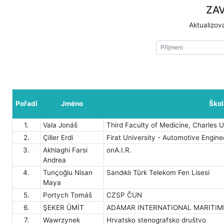
ZAV
Aktualizo
Pořadí
Jméno
Škol
1.
Vala Jonáš
Third Faculty of Medicine, Charles U
2.
Çiller Erdi
Firat University - Automotive Engine
3.
Akhlaghi Farsi
onA.I.R.
Andrea
4.
Tunçoğlu Nisan
Sandıklı Türk Telekom Fen Lisesi
Maya
5.
Portych Tomáš
CZSP ČUN
6.
ŞEKER ÜMİT
ADAMAR INTERNATIONAL MARITIME
7.
Wawrzynek
Hrvatsko stenografsko društvo