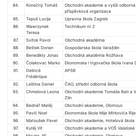
84.
Konečný Tomáš
Obchodní akademie a vyšší odborná š
příspěvková organizace
85.
Tepuš Lucija
Upravna škola Zagreb
86.
Wawrzynek
Technikum nr 2
Teresa
87.
Svítok Pavol
Obchodná akadémia
88.
Beštek Dorian
Gospodarska škola Varaždin
89.
Benedikty Jonas
Obchodná akadémia Rožňava
90.
Čolakovac Marko
Ekonomska i trgovačka škola Ivana
91.
Delincé
APSB
Frédérique
92.
Leština Daniel
ČAO, střední odborná škola
93.
Chmelová Leona
Obchodní akademie Tomáše Bati a V
Zlín
94.
Bednář Matěj
Obchodní akademie, Olomouc
95.
Pavić Noel
Ekonomska škola Mije MIrkovića Rij
96.
Matoušek Pavel
Obchodní akademie, Hotelová škola 
97.
Kutěj Vít
Obchodní akademie a VOŠ Valašské 
98.
Mauler Jiří
Obchodní akademie, Olomouc