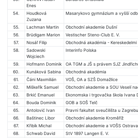
Enes
54.
Houdková
Masarykovo gymnázium a vyšší odbo
Zuzana
55.
Lachman Martin
Obchodní akademie Dušní
56.
Brüdigam Marion
Vestischer Steno-Club E. V.
57.
Nosáľ Filip
Obchodná akadémia - Kereskedelmi
58.
Sadowski
Interinfo Polska
Wojciech
59.
Hofmann Dominik
OA TGM a JŠ s právem SJZ Jindřic
60.
Kunáková Sabina
Obchodná akadémia
61.
Čáni Maxmilián
VOŠ, OA a SZŠ Domažlice
62.
Miškeřík Samuel
Obchodní akademie a SOU Veselí n
63.
Brkić Emanuel
Ekonomska i trgovačka škola Ivana
64.
Bouda Dominik
GOB a SOŠ Telč
65.
Antolović Ivan
Pravni fakultet sveučilišta u Zagreb
66.
Baštinec Libor
Obchodní akademie Kroměříž
67.
Křibík Michal
Obchodní akademie a VOŠS Ostrava
68.
Schwab David
StV 1897 Langen E. V.